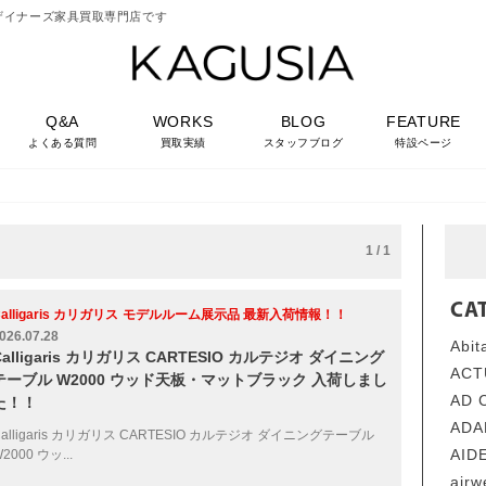
ザイナーズ家具買取専門店です
Q&A
WORKS
BLOG
FEATURE
よくある質問
買取実績
スタッフブログ
特設ページ
1 / 1
CA
alligaris カリガリス
モデルルーム展示品 最新入荷情報！！
026.07.28
Abi
Calligaris カリガリス CARTESIO カルテジオ ダイニング
AC
テーブル W2000 ウッド天板・マットブラック 入荷しまし
AD
た！！
AD
Calligaris カリガリス CARTESIO カルテジオ ダイニングテーブル
AI
2000 ウッ...
air