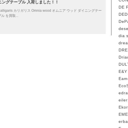
CO
ニングテーブル 入荷しました！！
DE
Calligaris カリガリス Omnia wood オムニア ウッド ダイニングテー
DE
ル を買取...
DeP
des
dia
dr
DR
Dri
DU
E&
Ea
Ec
edr
eil
Eko
EM
erb