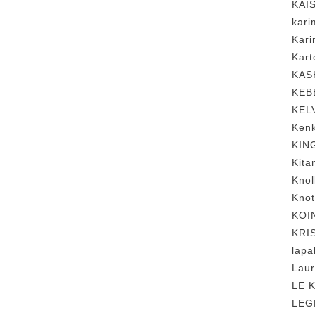
KAI
kar
Kar
Kar
KA
KEB
KEL
Ke
KI
Kit
Kno
Kno
KO
KRI
lap
Lau
LE 
LE