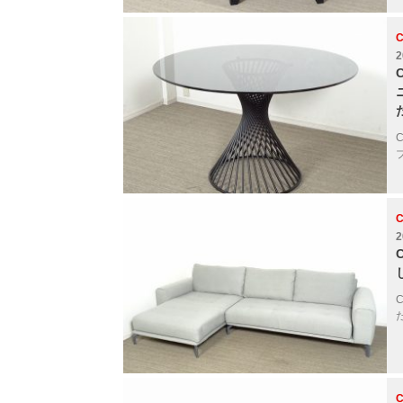
C
2
C
2
C