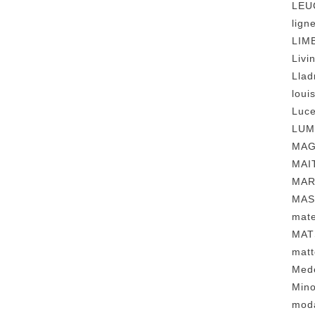
LE
lig
LI
Liv
Lla
lou
Luc
LU
MA
MA
MA
MA
mat
MAT
mat
Med
Min
mod