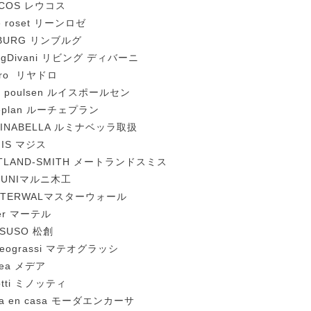
UCOS レウコス
ne roset リーンロゼ
MBURG リンブルグ
ingDivani リビング ディバーニ
dro リヤドロ
is poulsen ルイスポールセン
eplan ルーチェプラン
MINABELLA ルミナベッラ取扱
GIS マジス
ITLAND-SMITH メートランドスミス
RUNIマルニ木工
STERWALマスターウォール
er マーテル
SUSO 松創
teograssi マテオグラッシ
ea メデア
otti ミノッティ
a en casa モーダエンカーサ