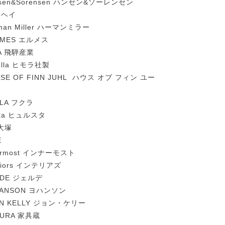
nsen&Sorensen ハンセン&ソーレンセン
 ヘイ
man Miller ハーマンミラー
RMES エルメス
DA 飛騨産業
olla ヒモラ社製
SE OF FINN JUHL ハウス オブ フィン ユー
KLA フクラ
sta ヒュルスタ
C大塚
E
ermost インナーモスト
eriors インテリアズ
LDE ジェルデ
HANSON ヨハンソン
HN KELLY ジョン・ケリー
GURA 家具蔵