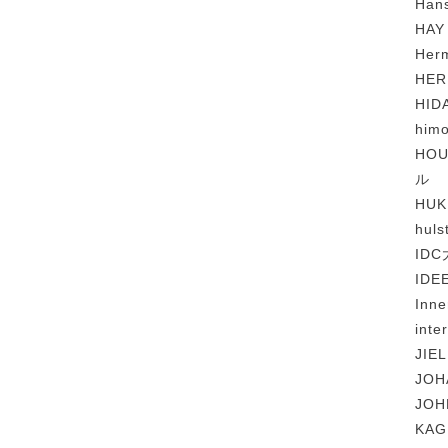
Ha
HAY
Her
HE
HI
him
HOU
ル
HU
hul
ID
IDE
Inn
int
JIE
JO
JO
KA