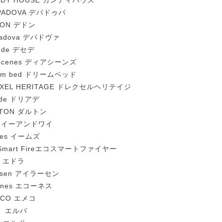
NDY HOUSE カンディハウス
 PADOVA デパドゥバ
DON デドン
adova デパドヴァ
ede デセデ
 scenes ディアシーンズ
eam bed ドリームベッド
EXEL HERITAGE ドレクセルヘリテイジ
ade ドリアデ
LTON ダルトン
Y イーアンドワイ
mes イームズ
oSmart Fireエコスマートファイヤー
a エドラ
ersen アイラーセン
rnes エコーネス
ECO エメコ
a エルバ