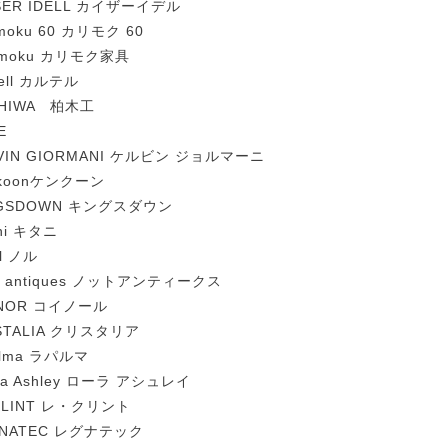
SER IDELL カイザーイデル
imoku 60 カリモク 60
imoku カリモク家具
tell カルテル
SHIWA 柏木工
E
VIN GIORMANI ケルビン ジョルマーニ
nkoonケンクーン
NGSDOWN キングスダウン
ani キタニ
ll ノル
t antiques ノットアンティークス
INOR コイノール
STALIA クリスタリア
alma ラパルマ
ra Ashley ローラ アシュレイ
KLINT レ・クリント
GNATEC レグナテック