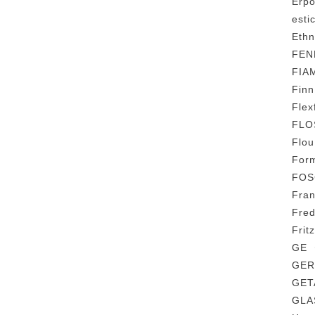
Erp
est
Eth
FE
FIA
Fin
Fl
FL
Flo
For
FO
Fra
Fre
Fri
GE
GE
GE
GLA