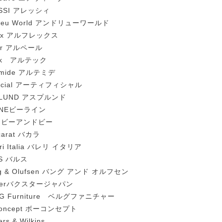
ESSI アレッシィ
reu World アンドリューワールド
lex アルフレックス
er アルペール
tek アルテック
emide アルテミデ
ificial アーティフィシャル
PLUND アスプルンド
LINEビーライン
B ビーアンドビー
carat バカラ
eri Italia バレリ イタリア
LS バルス
g & Olufsen バング アンド オルフセン
xterバクスタージャパン
G Furniture ベルグファニチャー
Concept ボーコンセプト
rs & Wilkins