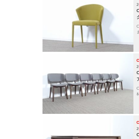
2
C
2
C
2