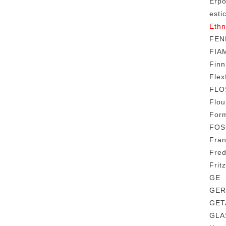
Erp
est
Eth
FE
FIA
Fin
Fl
FL
Flo
For
FO
Fra
Fre
Fri
GE
GE
GE
GLA