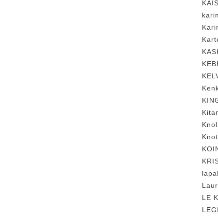
KAI
kar
Kar
Kar
KA
KEB
KEL
Ke
KI
Kit
Kno
Kno
KO
KRI
lap
Lau
LE 
LE