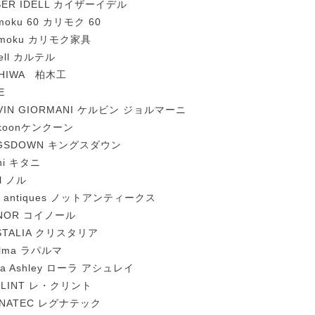
SER IDELL カイザーイデル
imoku 60 カリモク 60
imoku カリモク家具
tell カルテル
SHIWA 柏木工
E
VIN GIORMANI ケルビン ジョルマーニ
nkoonケンクーン
NGSDOWN キングスダウン
ani キタニ
ll ノル
t antiques ノットアンティークス
INOR コイノール
STALIA クリスタリア
alma ラパルマ
ra Ashley ローラ アシュレイ
KLINT レ・クリント
GNATEC レグナテック