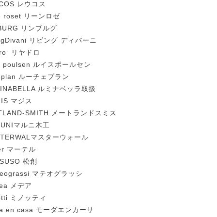
UCOS レウコス
ne roset リーンロゼ
MBURG リンブルグ
ingDivani リビング ディバーニ
dro リヤドロ
is poulsen ルイスポールセン
eplan ルーチェプラン
MINABELLA ルミナベッラ取扱
GIS マジス
ITLAND-SMITH メートランドスミス
RUNIマルニ木工
STERWALマスターウォール
er マーテル
SUSO 松創
teograssi マテオグラッシ
ea メデア
otti ミノッティ
a en casa モーダエンカーサ