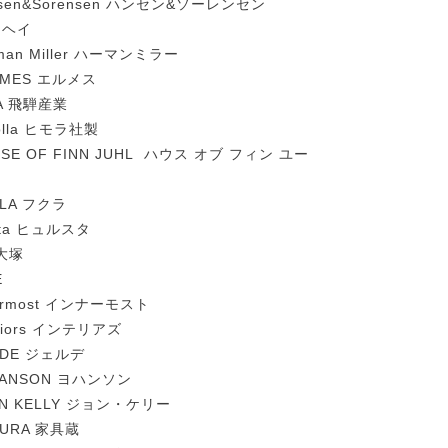
nsen&Sorensen ハンセン&ソーレンセン
 ヘイ
man Miller ハーマンミラー
RMES エルメス
DA 飛騨産業
olla ヒモラ社製
SE OF FINN JUHL ハウス オブ フィン ユー
KLA フクラ
sta ヒュルスタ
C大塚
E
ermost インナーモスト
eriors インテリアズ
LDE ジェルデ
HANSON ヨハンソン
HN KELLY ジョン・ケリー
GURA 家具蔵