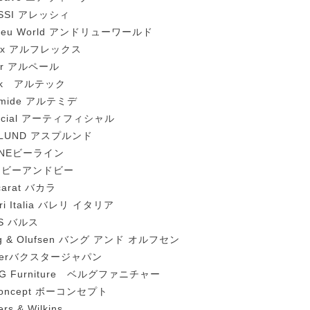
ESSI アレッシィ
reu World アンドリューワールド
lex アルフレックス
er アルペール
tek アルテック
emide アルテミデ
ificial アーティフィシャル
PLUND アスプルンド
LINEビーライン
B ビーアンドビー
carat バカラ
eri Italia バレリ イタリア
LS バルス
g & Olufsen バング アンド オルフセン
xterバクスタージャパン
G Furniture ベルグファニチャー
Concept ボーコンセプト
rs & Wilkins