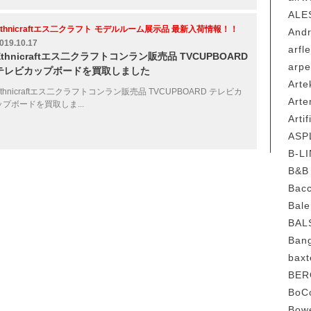
AL
thnicraftエス二クラフト
モデルルーム展示品 最新入荷情報！！
And
019.10.17
arf
Ethnicraftエス二クラフトコンラン販売品 TVCUPBOARD
arp
テレビカップボードを買取しました
Ar
Ethnicraftエス二クラフトコンラン販売品 TVCUPBOARD テレビカ
Art
ップボードを買取しま...
Art
AS
B-
B&
Bac
Bal
BA
Ban
ba
BER
Bo
Bowe