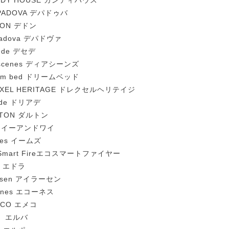
NDY HOUSE カンディハウス
 PADOVA デパドゥバ
DON デドン
adova デパドヴァ
ede デセデ
 scenes ディアシーンズ
eam bed ドリームベッド
EXEL HERITAGE ドレクセルヘリテイジ
ade ドリアデ
LTON ダルトン
Y イーアンドワイ
mes イームズ
oSmart Fireエコスマートファイヤー
a エドラ
ersen アイラーセン
rnes エコーネス
ECO エメコ
a エルバ