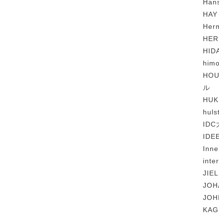
Ha
HAY
Her
HE
HI
him
HOU
ル
HU
hul
ID
IDE
Inn
int
JIE
JO
JO
KA