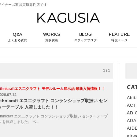
ザイナーズ家具買取専門店です
Q&A
WORKS
BLOG
FEATURE
よくある質問
買取実績
スタッフブログ
特設ページ
1 / 1
CA
thnicraftエス二クラフト
モデルルーム展示品 最新入荷情報！！
020.07.14
Abi
Ethnicraft エス二クラフト コンランショップ取扱い セン
AC
ターテーブル 入荷しました！！
AD
Ethnicraft エス二クラフト コンランショップ取扱い センターテーブ
AD
ル を買取しました。 ベ...
AI
air