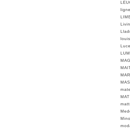
LE
lig
LI
Liv
Lla
lou
Luc
LU
MA
MA
MA
MA
mat
MAT
mat
Med
Min
mod