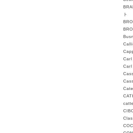
BR
ト
BR
BR
Bus
Cal
Cap
Carl
Car
Cas
Cas
Cat
CAT
cat
CIB
Cla
COC