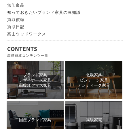
無印良品
知っておきたいブランド家具の豆知識
買取依頼
買取日記
高山ウッドワークス
CONTENTS
高値買取コンテンツ一覧
ブランド家具
北欧家具
デザイナーズ家具
ビンテージ家具
高級オフィス家具
アンティーク家具
国産ブランド家具
高級家電