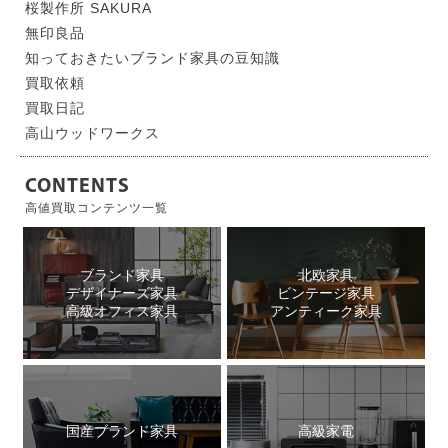
桜製作所 SAKURA
無印良品
知っておきたいブランド家具の豆知識
買取依頼
買取日記
高山ウッドワークス
CONTENTS
高値買取コンテンツ一覧
ブランド家具
北欧家具
デザイナーズ家具
ビンテージ家具
高級オフィス家具
アンティーク家具
国産ブランド家具
高級家電