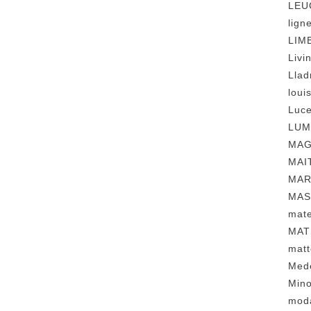
LE
lig
LI
Liv
Lla
lou
Luc
LU
MA
MA
MA
MA
mat
MAT
mat
Med
Min
mod