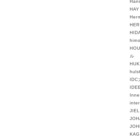
Ha
HAY
Her
HE
HI
him
HOU
ル
HU
hul
ID
IDE
Inn
int
JIE
JO
JO
KA