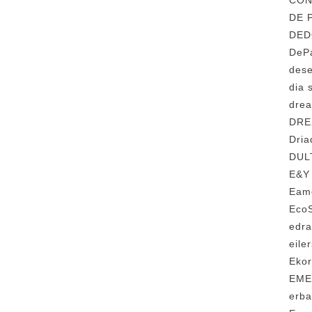
CO
DE
DE
DeP
des
dia
dr
DR
Dri
DU
E&
Ea
Ec
edr
eil
Eko
EM
erb