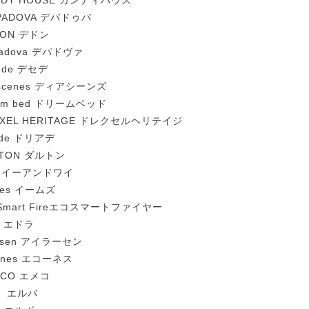
NDY HOUSE カンディハウス
 PADOVA デパドゥバ
DON デドン
adova デパドヴァ
ede デセデ
 scenes ディアシーンズ
eam bed ドリームベッド
EXEL HERITAGE ドレクセルヘリテイジ
ade ドリアデ
LTON ダルトン
Y イーアンドワイ
mes イームズ
oSmart Fireエコスマートファイヤー
a エドラ
ersen アイラーセン
rnes エコーネス
ECO エメコ
a エルバ