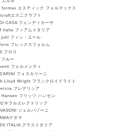
o エルポ
ic formax エスティック フォルマックス
nicraftエス二クラフト
NDI CASA フェンディカーサ
M Italia フィアムイタリア
n juhl フィン・ユール
exform フレックスフォルム
OS フロス
u フルー
menti フォルメンティ
SCARINI フォスカリーニ
nk Lloyd Wright フランクロイドライト
dericia フレデリシア
tz Hansen フリッツ ハンセン
 ゼネラルエレクトリック
RVASONI ジェルバゾーニ
TAMAゲタマ
SS ITALIA グラスイタリア